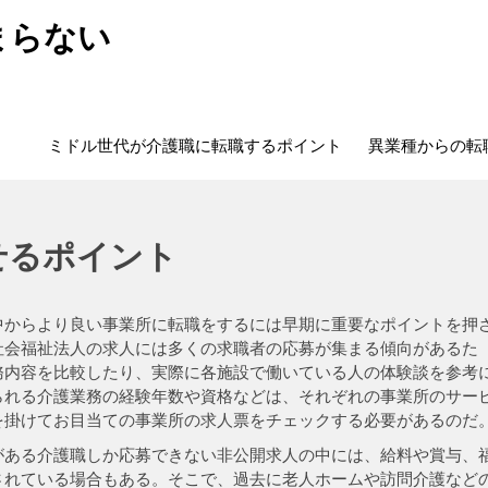
まらない
ミドル世代が介護職に転職するポイント
異業種からの転
せるポイント
中からより良い事業所に転職をするには早期に重要なポイントを押
社会福祉法人の求人には多くの求職者の応募が集まる傾向があるた
務内容を比較したり、実際に各施設で働いている人の体験談を参考
られる介護業務の経験年数や資格などは、それぞれの事業所のサー
を掛けてお目当ての事業所の求人票をチェックする必要があるのだ
がある介護職しか応募できない非公開求人の中には、給料や賞与、
されている場合もある。そこで、過去に老人ホームや訪問介護など